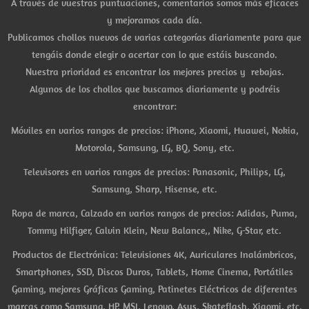
A través de vuestras puntuaciones, comentarios somos más eficaces
y mejoramos cada día.
Publicamos chollos nuevos de varias categorías diariamente para que
tengáis donde elegir o acertar con lo que estáis buscando.
Nuestra prioridad es encontrar los mejores precios y rebajas.
Algunos de los chollos que buscamos diariamente y podréis
encontrar:
Móviles en varios rangos de precios: iPhone, Xiaomi, Huawei, Nokia,
Motorola, Samsung, LG, BQ, Sony, etc.
Televisores en varios rangos de precios: Panasonic, Philips, LG,
Samsung, Sharp, Hisense, etc.
Ropa de marca, Calzado en varios rangos de precios: Adidas, Puma,
Tommy Hilfiger, Calvin Klein, New Balance,, Nike, G-Star, etc.
Productos de Electrónica: Televisiones 4K, Auriculares Inalámbricos,
Smartphones, SSD, Discos Duros, Tablets, Home Cinema, Portátiles
Gaming, mejores Gráficas Gaming, Patinetes Eléctricos de diferentes
marcas como Samsung, HP, MSI, Lenovo, Asus, Skateflash, Xiaomi, etc.