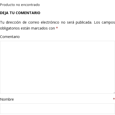
Producto no encontrado
Hogar
DEJA TU COMENTARIO
Informática
Tu dirección de correo electrónico no será publicada.
Los campo
obligatorios están marcados con
*
Listas
Comentario
Moda
Multimedia
Telefonía
Stanley
libros
Nombre
*