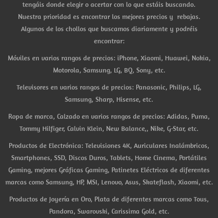
tengáis donde elegir o acertar con lo que estáis buscando.
Nuestra prioridad es encontrar los mejores precios y rebajas.
Algunos de los chollos que buscamos diariamente y podréis
encontrar:
Móviles en varios rangos de precios: iPhone, Xiaomi, Huawei, Nokia,
Motorola, Samsung, LG, BQ, Sony, etc.
Televisores en varios rangos de precios: Panasonic, Philips, LG,
Samsung, Sharp, Hisense, etc.
Ropa de marca, Calzado en varios rangos de precios: Adidas, Puma,
Tommy Hilfiger, Calvin Klein, New Balance,, Nike, G-Star, etc.
Productos de Electrónica: Televisiones 4K, Auriculares Inalámbricos,
Smartphones, SSD, Discos Duros, Tablets, Home Cinema, Portátiles
Gaming, mejores Gráficas Gaming, Patinetes Eléctricos de diferentes
marcas como Samsung, HP, MSI, Lenovo, Asus, Skateflash, Xiaomi, etc.
Productos de Joyería en Oro, Plata de diferentes marcas como Tous,
Pandora, Swarovski, Carissima Gold, etc.