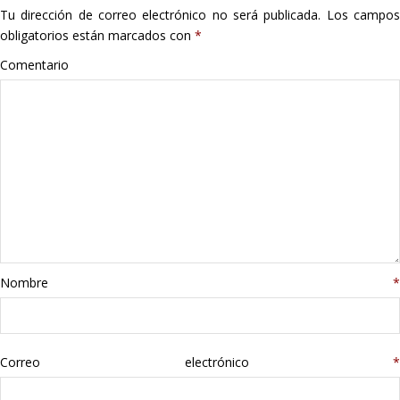
Tu dirección de correo electrónico no será publicada.
Los campo
Hogar
obligatorios están marcados con
*
Informática
Comentario
Listas
Moda
Multimedia
Telefonía
Nombre
*
Stanley
libros
Correo electrónico
*