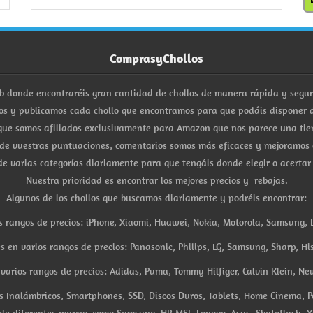
ComprasyChollos
b donde encontraréis gran cantidad de chollos de manera rápida y segu
s y publicamos cada chollo que encontramos para que podáis disponer d
ue somos afiliados exclusivamente para Amazon que nos parece una tiend
 de vuestras puntuaciones, comentarios somos más eficaces y mejoramos 
e varias categorías diariamente para que tengáis donde elegir o acertar
Nuestra prioridad es encontrar los mejores precios y rebajas.
Algunos de los chollos que buscamos diariamente y podréis encontrar:
s rangos de precios: iPhone, Xiaomi, Huawei, Nokia, Motorola, Samsung, L
es en varios rangos de precios: Panasonic, Philips, LG, Samsung, Sharp, His
arios rangos de precios: Adidas, Puma, Tommy Hilfiger, Calvin Klein, New 
res Inalámbricos, Smartphones, SSD, Discos Duros, Tablets, Home Cinema, P
 de diferentes marcas como Samsung, HP, MSI, Lenovo, Asus, Skateflash, X