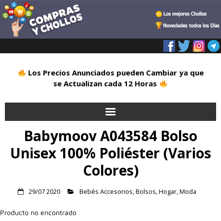
Los Precios Anunciados pueden Cambiar ya que
se Actualizan cada 12 Horas
Babymoov A043584 Bolso
Inicio
Unisex 100% Poliéster (Varios
Alimentación
Colores)
Blog
29/07 2020
Bebés Accesorios
,
Bolsos
,
Hogar
,
Moda
Deportes
Producto no encontrado