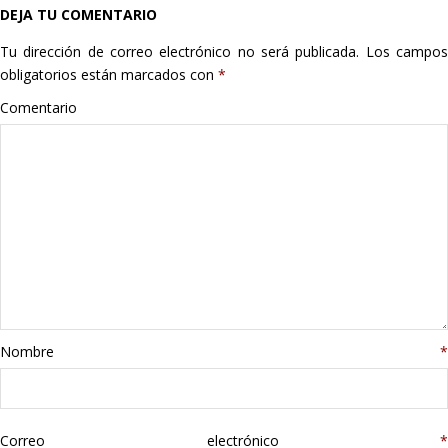
DEJA TU COMENTARIO
Hogar
Tu dirección de correo electrónico no será publicada.
Los campo
Informática
obligatorios están marcados con
*
Comentario
Listas
Moda
Multimedia
Telefonía
Stanley
Nombre
*
libros
Correo electrónico
*