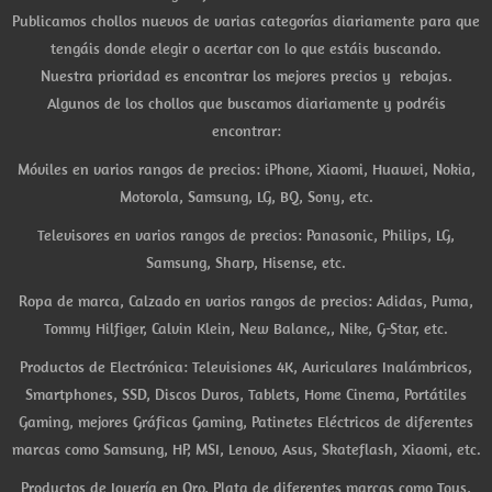
Publicamos chollos nuevos de varias categorías diariamente para que
tengáis donde elegir o acertar con lo que estáis buscando.
Nuestra prioridad es encontrar los mejores precios y rebajas.
Algunos de los chollos que buscamos diariamente y podréis
encontrar:
Móviles en varios rangos de precios: iPhone, Xiaomi, Huawei, Nokia,
Motorola, Samsung, LG, BQ, Sony, etc.
Televisores en varios rangos de precios: Panasonic, Philips, LG,
Samsung, Sharp, Hisense, etc.
Ropa de marca, Calzado en varios rangos de precios: Adidas, Puma,
Tommy Hilfiger, Calvin Klein, New Balance,, Nike, G-Star, etc.
Productos de Electrónica: Televisiones 4K, Auriculares Inalámbricos,
Smartphones, SSD, Discos Duros, Tablets, Home Cinema, Portátiles
Gaming, mejores Gráficas Gaming, Patinetes Eléctricos de diferentes
marcas como Samsung, HP, MSI, Lenovo, Asus, Skateflash, Xiaomi, etc.
Productos de Joyería en Oro, Plata de diferentes marcas como Tous,