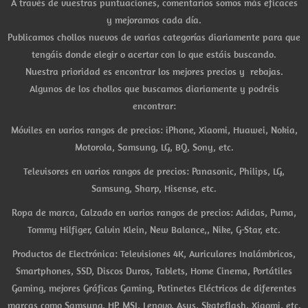
A través de vuestras puntuaciones, comentarios somos más eficaces
y mejoramos cada día.
Publicamos chollos nuevos de varias categorías diariamente para que
tengáis donde elegir o acertar con lo que estáis buscando.
Nuestra prioridad es encontrar los mejores precios y rebajas.
Algunos de los chollos que buscamos diariamente y podréis
encontrar:
Móviles en varios rangos de precios: iPhone, Xiaomi, Huawei, Nokia,
Motorola, Samsung, LG, BQ, Sony, etc.
Televisores en varios rangos de precios: Panasonic, Philips, LG,
Samsung, Sharp, Hisense, etc.
Ropa de marca, Calzado en varios rangos de precios: Adidas, Puma,
Tommy Hilfiger, Calvin Klein, New Balance,, Nike, G-Star, etc.
Productos de Electrónica: Televisiones 4K, Auriculares Inalámbricos,
Smartphones, SSD, Discos Duros, Tablets, Home Cinema, Portátiles
Gaming, mejores Gráficas Gaming, Patinetes Eléctricos de diferentes
marcas como Samsung, HP, MSI, Lenovo, Asus, Skateflash, Xiaomi, etc.