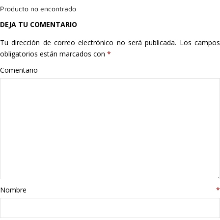
Producto no encontrado
Hogar
DEJA TU COMENTARIO
Informática
Tu dirección de correo electrónico no será publicada.
Los campo
obligatorios están marcados con
*
Listas
Comentario
Moda
Multimedia
Telefonía
Stanley
libros
Nombre
*