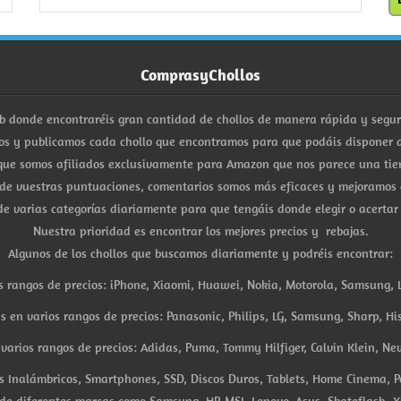
ComprasyChollos
b donde encontraréis gran cantidad de chollos de manera rápida y segu
s y publicamos cada chollo que encontramos para que podáis disponer d
ue somos afiliados exclusivamente para Amazon que nos parece una tiend
 de vuestras puntuaciones, comentarios somos más eficaces y mejoramos 
e varias categorías diariamente para que tengáis donde elegir o acertar
Nuestra prioridad es encontrar los mejores precios y rebajas.
Algunos de los chollos que buscamos diariamente y podréis encontrar:
s rangos de precios: iPhone, Xiaomi, Huawei, Nokia, Motorola, Samsung, L
es en varios rangos de precios: Panasonic, Philips, LG, Samsung, Sharp, His
arios rangos de precios: Adidas, Puma, Tommy Hilfiger, Calvin Klein, New 
res Inalámbricos, Smartphones, SSD, Discos Duros, Tablets, Home Cinema, P
 de diferentes marcas como Samsung, HP, MSI, Lenovo, Asus, Skateflash, X