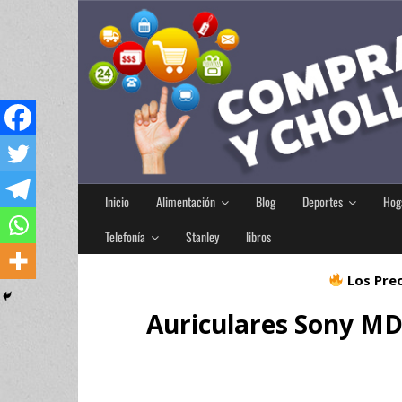
Inicio
Alimentación
Blog
Deportes
Hog
Telefonía
Stanley
libros
Los Prec
Auriculares Sony M