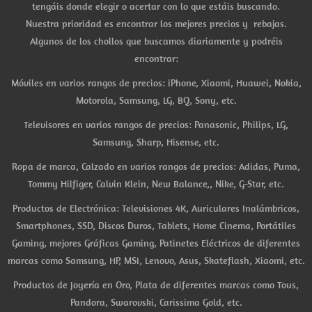
tengáis donde elegir o acertar con lo que estáis buscando.
Nuestra prioridad es encontrar los mejores precios y rebajas.
Algunos de los chollos que buscamos diariamente y podréis
encontrar:
Móviles en varios rangos de precios: iPhone, Xiaomi, Huawei, Nokia,
Motorola, Samsung, LG, BQ, Sony, etc.
Televisores en varios rangos de precios: Panasonic, Philips, LG,
Samsung, Sharp, Hisense, etc.
Ropa de marca, Calzado en varios rangos de precios: Adidas, Puma,
Tommy Hilfiger, Calvin Klein, New Balance,, Nike, G-Star, etc.
Productos de Electrónica: Televisiones 4K, Auriculares Inalámbricos,
Smartphones, SSD, Discos Duros, Tablets, Home Cinema, Portátiles
Gaming, mejores Gráficas Gaming, Patinetes Eléctricos de diferentes
marcas como Samsung, HP, MSI, Lenovo, Asus, Skateflash, Xiaomi, etc.
Productos de Joyería en Oro, Plata de diferentes marcas como Tous,
Pandora, Swarovski, Carissima Gold, etc.