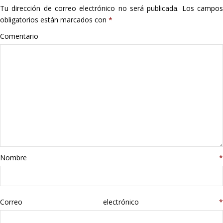
Tu dirección de correo electrónico no será publicada.
Los campo
Hogar
obligatorios están marcados con
*
Informática
Comentario
Listas
Moda
Multimedia
Telefonía
Nombre
*
Stanley
libros
Correo electrónico
*