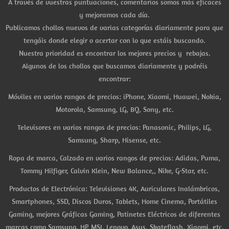
A través de vuestras puntuaciones, comentarios somos más eficaces
y mejoramos cada día.
Publicamos chollos nuevos de varias categorías diariamente para que
tengáis donde elegir o acertar con lo que estáis buscando.
Nuestra prioridad es encontrar los mejores precios y rebajas.
Algunos de los chollos que buscamos diariamente y podréis
encontrar:
Móviles en varios rangos de precios: iPhone, Xiaomi, Huawei, Nokia,
Motorola, Samsung, LG, BQ, Sony, etc.
Televisores en varios rangos de precios: Panasonic, Philips, LG,
Samsung, Sharp, Hisense, etc.
Ropa de marca, Calzado en varios rangos de precios: Adidas, Puma,
Tommy Hilfiger, Calvin Klein, New Balance,, Nike, G-Star, etc.
Productos de Electrónica: Televisiones 4K, Auriculares Inalámbricos,
Smartphones, SSD, Discos Duros, Tablets, Home Cinema, Portátiles
Gaming, mejores Gráficas Gaming, Patinetes Eléctricos de diferentes
marcas como Samsung, HP, MSI, Lenovo, Asus, Skateflash, Xiaomi, etc.