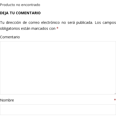
Producto no encontrado
Hogar
DEJA TU COMENTARIO
Informática
Tu dirección de correo electrónico no será publicada.
Los campo
obligatorios están marcados con
*
Listas
Comentario
Moda
Multimedia
Telefonía
Stanley
libros
Nombre
*