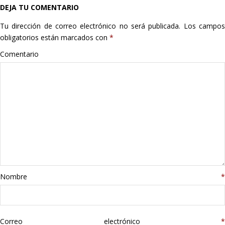
DEJA TU COMENTARIO
Hogar
Tu dirección de correo electrónico no será publicada.
Los campo
Informática
obligatorios están marcados con
*
Comentario
Listas
Moda
Multimedia
Telefonía
Stanley
Nombre
*
libros
Correo electrónico
*