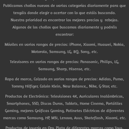
Publicamos chollos nuevos de varias categorías diariamente para que
tengáis donde elegir o acertar con lo que estáis buscando.
Nuestra prioridad es encontrar los mejores precios y rebajas.
Algunos de los chollos que buscamos diariamente y podréis
encontrar:
Móviles en varios rangos de precios: iPhone, Xiaomi, Huawei, Nokia,
Motorola, Samsung, LG, BQ, Sony, etc.
Televisores en varios rangos de precios: Panasonic, Philips, LG,
Samsung, Sharp, Hisense, etc.
Ropa de marca, Calzado en varios rangos de precios: Adidas, Puma,
Tommy Hilfiger, Calvin Klein, New Balance,, Nike, G-Star, etc.
Productos de Electrónica: Televisiones 4K, Auriculares Inalámbricos,
Smartphones, SSD, Discos Duros, Tablets, Home Cinema, Portátiles
Gaming, mejores Gráficas Gaming, Patinetes Eléctricos de diferentes
marcas como Samsung, HP, MSI, Lenovo, Asus, Skateflash, Xiaomi, etc.
Productos de Joyería en Oro, Plata de diferentes marcas como Tous,