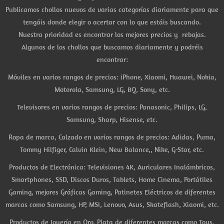
Publicamos chollos nuevos de varias categorías diariamente para que
tengáis donde elegir o acertar con lo que estáis buscando.
Nuestra prioridad es encontrar los mejores precios y rebajas.
Algunos de los chollos que buscamos diariamente y podréis
encontrar:
Móviles en varios rangos de precios: iPhone, Xiaomi, Huawei, Nokia,
Motorola, Samsung, LG, BQ, Sony, etc.
Televisores en varios rangos de precios: Panasonic, Philips, LG,
Samsung, Sharp, Hisense, etc.
Ropa de marca, Calzado en varios rangos de precios: Adidas, Puma,
Tommy Hilfiger, Calvin Klein, New Balance,, Nike, G-Star, etc.
Productos de Electrónica: Televisiones 4K, Auriculares Inalámbricos,
Smartphones, SSD, Discos Duros, Tablets, Home Cinema, Portátiles
Gaming, mejores Gráficas Gaming, Patinetes Eléctricos de diferentes
marcas como Samsung, HP, MSI, Lenovo, Asus, Skateflash, Xiaomi, etc.
Productos de Joyería en Oro, Plata de diferentes marcas como Tous,