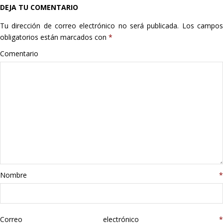
DEJA TU COMENTARIO
Hogar
Tu dirección de correo electrónico no será publicada.
Los campo
Informática
obligatorios están marcados con
*
Comentario
Listas
Moda
Multimedia
Telefonía
Stanley
Nombre
*
libros
Correo electrónico
*