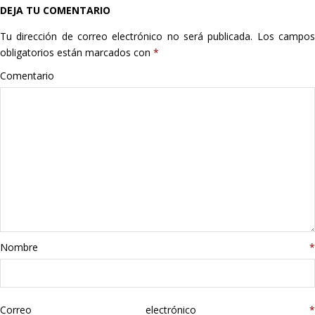
DEJA TU COMENTARIO
Hogar
Tu dirección de correo electrónico no será publicada.
Los campo
Informática
obligatorios están marcados con
*
Comentario
Listas
Moda
Multimedia
Telefonía
Stanley
Nombre
*
libros
Correo electrónico
*