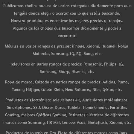
Publicamos chollos nuevos de varias categorías diariamente para que
tengáis donde elegir o acertar con lo que estáis buscando.
Nuestra prioridad es encontrar los mejores precios y rebajas.
Algunos de los chollos que buscamos diariamente y podréis
encontrar:
Móviles en varios rangos de precios: iPhone, Xiaomi, Huawei, Nokia,
Motorola, Samsung, LG, BQ, Sony, etc.
Televisores en varios rangos de precios: Panasonic, Philips, LG,
Samsung, Sharp, Hisense, etc.
Ropa de marca, Calzado en varios rangos de precios: Adidas, Puma,
Tommy Hilfiger, Calvin Klein, New Balance,, Nike, G-Star, etc.
Productos de Electrónica: Televisiones 4K, Auriculares Inalámbricos,
Smartphones, SSD, Discos Duros, Tablets, Home Cinema, Portátiles
Gaming, mejores Gráficas Gaming, Patinetes Eléctricos de diferentes
marcas como Samsung, HP, MSI, Lenovo, Asus, Skateflash, Xiaomi, etc.
Productos de Joyería en Oro, Plata de diferentes marcas como Tous,