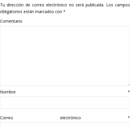
Tu dirección de correo electrónico no será publicada.
Los campo
Hogar
obligatorios están marcados con
*
Informática
Comentario
Listas
Moda
Multimedia
Telefonía
Nombre
*
Stanley
libros
Correo electrónico
*