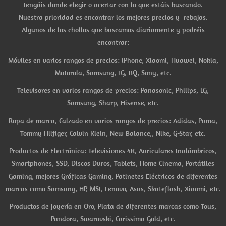
tengáis donde elegir o acertar con lo que estáis buscando.
Nuestra prioridad es encontrar los mejores precios y rebajas.
Algunos de los chollos que buscamos diariamente y podréis
encontrar:
Móviles en varios rangos de precios: iPhone, Xiaomi, Huawei, Nokia,
Motorola, Samsung, LG, BQ, Sony, etc.
Televisores en varios rangos de precios: Panasonic, Philips, LG,
Samsung, Sharp, Hisense, etc.
Ropa de marca, Calzado en varios rangos de precios: Adidas, Puma,
Tommy Hilfiger, Calvin Klein, New Balance,, Nike, G-Star, etc.
Productos de Electrónica: Televisiones 4K, Auriculares Inalámbricos,
Smartphones, SSD, Discos Duros, Tablets, Home Cinema, Portátiles
Gaming, mejores Gráficas Gaming, Patinetes Eléctricos de diferentes
marcas como Samsung, HP, MSI, Lenovo, Asus, Skateflash, Xiaomi, etc.
Productos de Joyería en Oro, Plata de diferentes marcas como Tous,
Pandora, Swarovski, Carissima Gold, etc.