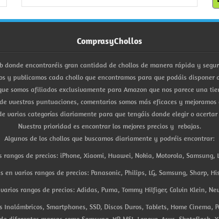
ComprasyChollos
b donde encontraréis gran cantidad de chollos de manera rápida y segu
s y publicamos cada chollo que encontramos para que podáis disponer d
ue somos afiliados exclusivamente para Amazon que nos parece una tiend
 de vuestras puntuaciones, comentarios somos más eficaces y mejoramos 
e varias categorías diariamente para que tengáis donde elegir o acertar
Nuestra prioridad es encontrar los mejores precios y rebajas.
Algunos de los chollos que buscamos diariamente y podréis encontrar:
s rangos de precios: iPhone, Xiaomi, Huawei, Nokia, Motorola, Samsung, L
es en varios rangos de precios: Panasonic, Philips, LG, Samsung, Sharp, His
arios rangos de precios: Adidas, Puma, Tommy Hilfiger, Calvin Klein, New 
res Inalámbricos, Smartphones, SSD, Discos Duros, Tablets, Home Cinema, P
 de diferentes marcas como Samsung, HP, MSI, Lenovo, Asus, Skateflash, X