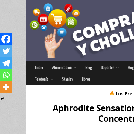
Inicio
Alimentación
Blog
Deportes
Hog
Telefonía
Stanley
libros
Los Prec
Aphrodite Sensati
Concentr