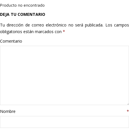
Producto no encontrado
Hogar
DEJA TU COMENTARIO
Informática
Tu dirección de correo electrónico no será publicada.
Los campo
obligatorios están marcados con
*
Listas
Comentario
Moda
Multimedia
Telefonía
Stanley
libros
Nombre
*