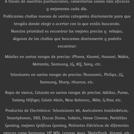
A través de vuestras puntuaciones, comentarios somos más eficaces
y mejoramos cada día.
Publicamos chollos nuevos de varias categorías diariamente para que
tengáis donde elegir o acertar con lo que estáis buscando.
Nuestra prioridad es encontrar los mejores precios y rebajas.
Algunos de los chollos que buscamos diariamente y podréis
encontrar:
Móviles en varios rangos de precios: iPhone, Xiaomi, Huawei, Nokia,
Motorola, Samsung, LG, BQ, Sony, etc.
Televisores en varios rangos de precios: Panasonic, Philips, LG,
Samsung, Sharp, Hisense, etc.
Ropa de marca, Calzado en varios rangos de precios: Adidas, Puma,
Tommy Hilfiger, Calvin Klein, New Balance,, Nike, G-Star, etc.
Productos de Electrónica: Televisiones 4K, Auriculares Inalámbricos,
Smartphones, SSD, Discos Duros, Tablets, Home Cinema, Portátiles
Gaming, mejores Gráficas Gaming, Patinetes Eléctricos de diferentes
marcas como Samsung, HP, MSI, Lenovo, Asus, Skateflash, Xiaomi, etc.