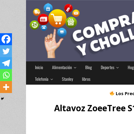
Inicio
Alimentación
Blog
Deportes
Hog
Telefonía
Stanley
libros
Los Prec
Altavoz ZoeeTree S