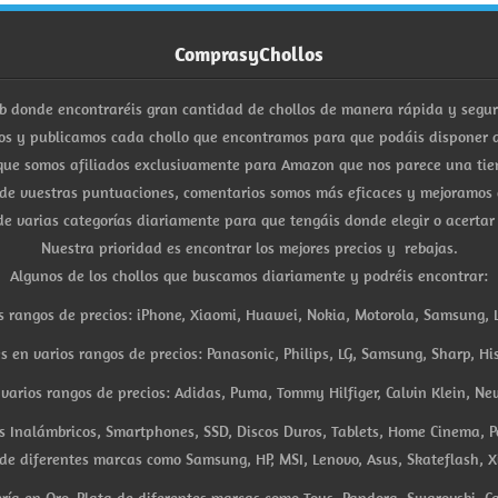
ComprasyChollos
b donde encontraréis gran cantidad de chollos de manera rápida y segu
s y publicamos cada chollo que encontramos para que podáis disponer d
ue somos afiliados exclusivamente para Amazon que nos parece una tiend
 de vuestras puntuaciones, comentarios somos más eficaces y mejoramos 
e varias categorías diariamente para que tengáis donde elegir o acertar
Nuestra prioridad es encontrar los mejores precios y rebajas.
Algunos de los chollos que buscamos diariamente y podréis encontrar:
s rangos de precios: iPhone, Xiaomi, Huawei, Nokia, Motorola, Samsung, L
es en varios rangos de precios: Panasonic, Philips, LG, Samsung, Sharp, His
arios rangos de precios: Adidas, Puma, Tommy Hilfiger, Calvin Klein, New 
res Inalámbricos, Smartphones, SSD, Discos Duros, Tablets, Home Cinema, P
 de diferentes marcas como Samsung, HP, MSI, Lenovo, Asus, Skateflash, X
ría en Oro, Plata de diferentes marcas como Tous, Pandora, Swarovski, Ca