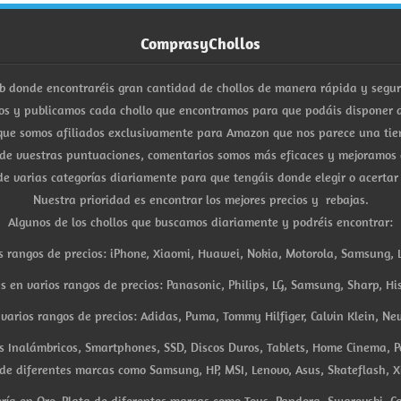
ComprasyChollos
b donde encontraréis gran cantidad de chollos de manera rápida y segu
s y publicamos cada chollo que encontramos para que podáis disponer d
ue somos afiliados exclusivamente para Amazon que nos parece una tiend
 de vuestras puntuaciones, comentarios somos más eficaces y mejoramos 
e varias categorías diariamente para que tengáis donde elegir o acertar
Nuestra prioridad es encontrar los mejores precios y rebajas.
Algunos de los chollos que buscamos diariamente y podréis encontrar:
s rangos de precios: iPhone, Xiaomi, Huawei, Nokia, Motorola, Samsung, L
es en varios rangos de precios: Panasonic, Philips, LG, Samsung, Sharp, His
arios rangos de precios: Adidas, Puma, Tommy Hilfiger, Calvin Klein, New 
res Inalámbricos, Smartphones, SSD, Discos Duros, Tablets, Home Cinema, P
 de diferentes marcas como Samsung, HP, MSI, Lenovo, Asus, Skateflash, X
ría en Oro, Plata de diferentes marcas como Tous, Pandora, Swarovski, Ca