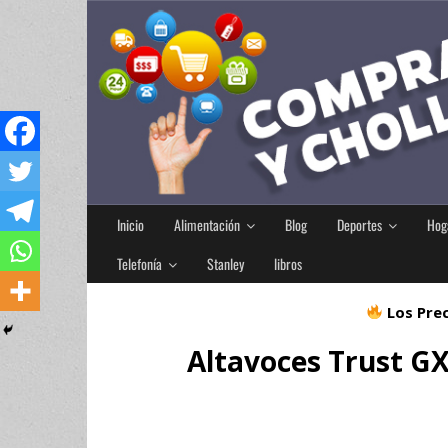
Inicio
Alimentación
Blog
Deportes
Hog
Telefonía
Stanley
libros
Los Prec
Altavoces Trust GX