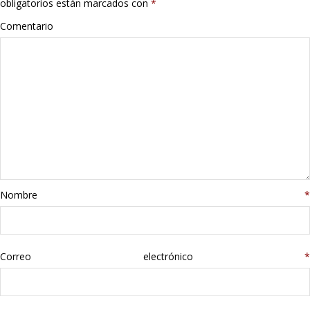
obligatorios están marcados con
*
Hogar
Comentario
Informática
Listas
Moda
Multimedia
Telefonía
Nombre
*
Stanley
Correo electrónico
libros
*