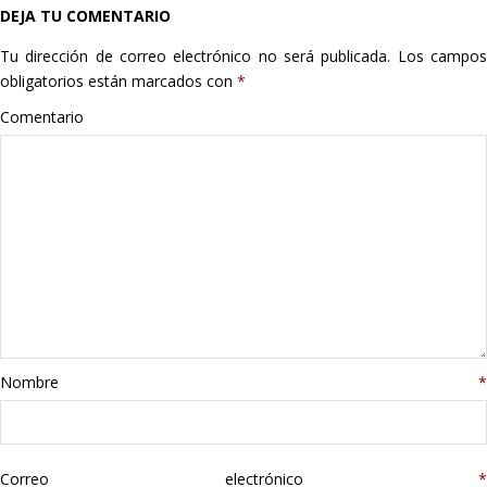
DEJA TU COMENTARIO
Hogar
Tu dirección de correo electrónico no será publicada.
Los campo
Informática
obligatorios están marcados con
*
Comentario
Listas
Moda
Multimedia
Telefonía
Stanley
Nombre
*
libros
Correo electrónico
*