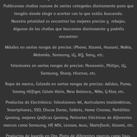
Publicamos chollos nuevos de varias categorías diariamente para que
tengáis donde elegir o acertar con lo que estáis buscando.
Nuestra prioridad es encontrar los mejores precios y rebajas.
Algunos de los chollos que buscamos diariamente y podréis
encontrar:
Móviles en varios rangos de precios: iPhone, Xiaomi, Huawei, Nokia,
Motorola, Samsung, LG, BQ, Sony, etc.
Televisores en varios rangos de precios: Panasonic, Philips, LG,
Samsung, Sharp, Hisense, etc.
Ropa de marca, Calzado en varios rangos de precios: Adidas, Puma,
Tommy Hilfiger, Calvin Klein, New Balance,, Nike, G-Star, etc.
Productos de Electrónica: Televisiones 4K, Auriculares Inalámbricos,
Smartphones, SSD, Discos Duros, Tablets, Home Cinema, Portátiles
Gaming, mejores Gráficas Gaming, Patinetes Eléctricos de diferentes
marcas como Samsung, HP, MSI, Lenovo, Asus, Skateflash, Xiaomi, etc.
Productos de Joyería en Oro, Plata de diferentes marcas como Tous,