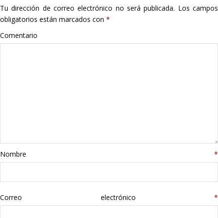
Tu dirección de correo electrónico no será publicada.
Los campo
Hogar
obligatorios están marcados con
*
Informática
Comentario
Listas
Moda
Multimedia
Telefonía
Nombre
*
Stanley
libros
Correo electrónico
*