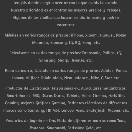
tengáis donde elegir o acertar con lo que estáis buscando.
Nuestra prioridad es encontrar los mejores precios y rebajas.
Algunos de los chollos que buscamos diariamente y podréis
encontrar:
Móviles en varios rangos de precios: iPhone, Xiaomi, Huawei, Nokia,
Motorola, Samsung, LG, BQ, Sony, etc.
Televisores en varios rangos de precios: Panasonic, Philips, LG,
Samsung, Sharp, Hisense, etc.
Ropa de marca, Calzado en varios rangos de precios: Adidas, Puma,
Tommy Hilfiger, Calvin Klein, New Balance,, Nike, G-Star, etc.
Productos de Electrónica: Televisiones 4K, Auriculares Inalámbricos,
Smartphones, SSD, Discos Duros, Tablets, Home Cinema, Portátiles
Gaming, mejores Gráficas Gaming, Patinetes Eléctricos de diferentes
marcas como Samsung, HP, MSI, Lenovo, Asus, Skateflash, Xiaomi, etc.
Productos de Joyería en Oro, Plata de diferentes marcas como Tous,
Pandora, Swarovski, Carissima Gold, etc.