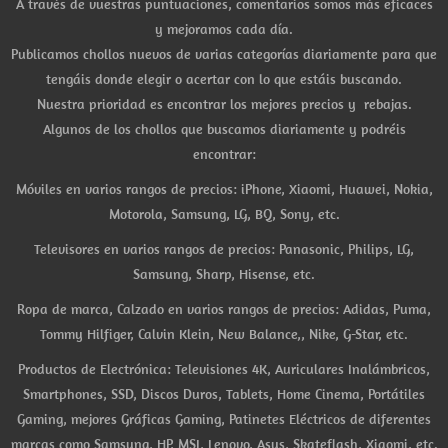
A través de vuestras puntuaciones, comentarios somos más eficaces
y mejoramos cada día.
Publicamos chollos nuevos de varias categorías diariamente para que
tengáis donde elegir o acertar con lo que estáis buscando.
Nuestra prioridad es encontrar los mejores precios y rebajas.
Algunos de los chollos que buscamos diariamente y podréis
encontrar:
Móviles en varios rangos de precios: iPhone, Xiaomi, Huawei, Nokia,
Motorola, Samsung, LG, BQ, Sony, etc.
Televisores en varios rangos de precios: Panasonic, Philips, LG,
Samsung, Sharp, Hisense, etc.
Ropa de marca, Calzado en varios rangos de precios: Adidas, Puma,
Tommy Hilfiger, Calvin Klein, New Balance,, Nike, G-Star, etc.
Productos de Electrónica: Televisiones 4K, Auriculares Inalámbricos,
Smartphones, SSD, Discos Duros, Tablets, Home Cinema, Portátiles
Gaming, mejores Gráficas Gaming, Patinetes Eléctricos de diferentes
marcas como Samsung, HP, MSI, Lenovo, Asus, Skateflash, Xiaomi, etc.