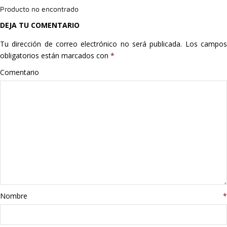
Producto no encontrado
Hogar
DEJA TU COMENTARIO
Informática
Tu dirección de correo electrónico no será publicada.
Los campo
obligatorios están marcados con
*
Listas
Comentario
Moda
Multimedia
Telefonía
Stanley
libros
Nombre
*