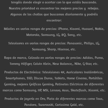
tengáis donde elegir o acertar con lo que estáis buscando.
Nuestra prioridad es encontrar los mejores precios y rebajas.
Algunos de los chollos que buscamos diariamente y podréis
encontrar:
Móviles en varios rangos de precios: iPhone, Xiaomi, Huawei, Nokia,
Motorola, Samsung, LG, BQ, Sony, etc.
Televisores en varios rangos de precios: Panasonic, Philips, LG,
Samsung, Sharp, Hisense, etc.
Ropa de marca, Calzado en varios rangos de precios: Adidas, Puma,
Tommy Hilfiger, Calvin Klein, New Balance,, Nike, G-Star, etc.
Productos de Electrónica: Televisiones 4K, Auriculares Inalámbricos,
Smartphones, SSD, Discos Duros, Tablets, Home Cinema, Portátiles
Gaming, mejores Gráficas Gaming, Patinetes Eléctricos de diferentes
marcas como Samsung, HP, MSI, Lenovo, Asus, Skateflash, Xiaomi, etc.
Productos de Joyería en Oro, Plata de diferentes marcas como Tous,
Pandora, Swarovski, Carissima Gold, etc.