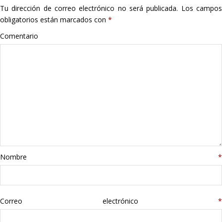
Tu dirección de correo electrónico no será publicada.
Los campo
Hogar
obligatorios están marcados con
*
Informática
Comentario
Listas
Moda
Multimedia
Telefonía
Nombre
*
Stanley
libros
Correo electrónico
*