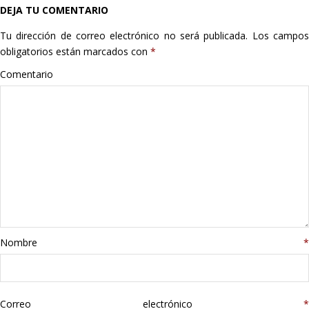
DEJA TU COMENTARIO
Hogar
Tu dirección de correo electrónico no será publicada.
Los campo
Informática
obligatorios están marcados con
*
Comentario
Listas
Moda
Multimedia
Telefonía
Stanley
Nombre
*
libros
Correo electrónico
*