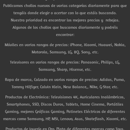
Publicamos chollos nuevos de varias categorías diariamente para que
tengáis donde elegir o acertar con lo que estáis buscando.
Nuestra prioridad es encontrar los mejores precios y rebajas.
Algunos de los chollos que buscamos diariamente y podréis
encontrar:
Móviles en varios rangos de precios: iPhone, Xiaomi, Huawei, Nokia,
Motorola, Samsung, LG, BQ, Sony, etc.
Televisores en varios rangos de precios: Panasonic, Philips, LG,
Samsung, Sharp, Hisense, etc.
Ropa de marca, Calzado en varios rangos de precios: Adidas, Puma,
Tommy Hilfiger, Calvin Klein, New Balance,, Nike, G-Star, etc.
Productos de Electrónica: Televisiones 4K, Auriculares Inalámbricos,
Smartphones, SSD, Discos Duros, Tablets, Home Cinema, Portátiles
Gaming, mejores Gráficas Gaming, Patinetes Eléctricos de diferentes
marcas como Samsung, HP, MSI, Lenovo, Asus, Skateflash, Xiaomi, etc.
Productos de Joyería en Oro, Plata de diferentes marcas como Tous,